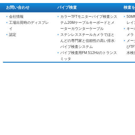
お問い合わせ
パイプ検査
検査
会社情報
カラーTFTモニターパイプ検査シス
50
工場出荷時のディスプレ
テム20Mケーブルキーボードとメ
レイ
イ
ーターカウンターケーブル
キー
認定
ステンレススチールカメラでほと
メラ
んどの専門家と信頼性の高い排水·
メー
パイプ検査システム
びT
パイプ検査用FM 512Hzのトランス
水検
ミッタ