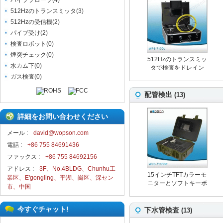
パイププローブ
(
4
)
512Hzのトランスミッタ
(
3
)
512Hzの受信機
(
2
)
パイプ受け
(
2
)
検査ロボット
(
0
)
煙突チェック
(
0
)
512Hzのトランスミッ
水カム下
(
0
)
タで検査をドレイン
ガス検査
(
0
)
配管検出
(
13
)
詳細をお問い合わせください
メール :
david@wopson.com
電話 :
+86 755 84691436
ファックス :
+86 755 84692156
アドレス :
3F、No.4BLDG、Chunhu工
15インチTFTカラーモ
業区、E'gongling、平湖、崗区、深セン
ニターとソフトキーボ
市、中国
ードを使って地下の配
管検出
今すぐチャット!
下水管検査
(
13
)