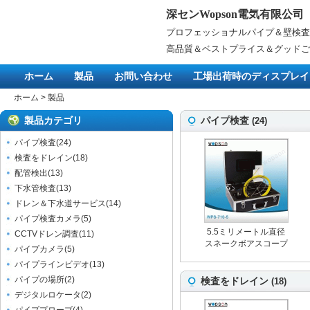
深センWopson電気有限公司
プロフェッショナルパイプ＆壁検査
高品質＆ベストプライス＆グッドご
ホーム
製品
お問い合わせ
工場出荷時のディスプレイ
ホーム
>
製品
製品カテゴリ
パイプ検査
(
24
)
パイプ検査
(
24
)
検査をドレイン
(
18
)
配管検出
(
13
)
下水管検査
(
13
)
ドレン＆下水道サービス
(
14
)
パイプ検査カメラ
(
5
)
5.5ミリメートル直径
CCTVドレン調査
(
11
)
スネークボアスコープ
パイプカメラ
(
5
)
パイプ検査カメラ
パイプラインビデオ
(
13
)
パイプの場所
(
2
)
検査をドレイン
(
18
)
デジタルロケータ
(
2
)