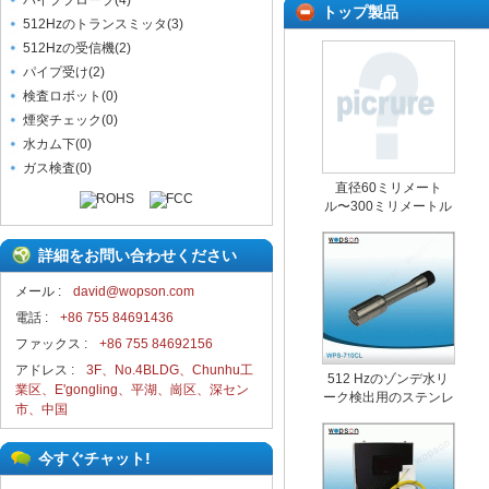
パイププローブ
(
4
)
トップ製品
512Hzのトランスミッタ
(
3
)
512Hzの受信機
(
2
)
パイプ受け
(
2
)
検査ロボット
(
0
)
煙突チェック
(
0
)
水カム下
(
0
)
ガス検査
(
0
)
直径60ミリメート
ル〜300ミリメートル
のパイプライン用ロッ
ドパンチルト下水道検
詳細をお問い合わせください
査カメラを押し
メール :
david@wopson.com
電話 :
+86 755 84691436
ファックス :
+86 755 84692156
アドレス :
3F、No.4BLDG、Chunhu工
512 Hzのゾンデ水リ
業区、E'gongling、平湖、崗区、深セン
ーク検出用のステンレ
市、中国
ス製のカメラ
今すぐチャット!