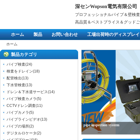
深センWopson電気有限公司
プロフェッショナルパイプ＆壁検査
高品質＆ベストプライス＆グッドご
ホーム
製品
お問い合わせ
工場出荷時のディスプレイ
ホーム
製品カテゴリ
パイプ検査
(
24
)
検査をドレイン
(
18
)
配管検出
(
13
)
下水管検査
(
13
)
ドレン＆下水道サービス
(
14
)
パイプ検査カメラ
(
5
)
CCTVドレン調査
(
11
)
パイプカメラ
(
5
)
パイプラインビデオ
(
13
)
pipe inspection system
パイプの場所
(
2
)
デジタルロケータ
(
2
)