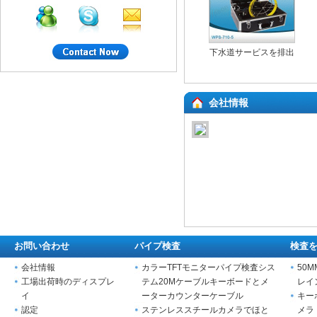
下水道サービスを排出
会社情報
お問い合わせ
パイプ検査
検査
会社情報
カラーTFTモニターパイプ検査シス
50
工場出荷時のディスプレ
テム20Mケーブルキーボードとメ
レイ
イ
ーターカウンターケーブル
キー
認定
ステンレススチールカメラでほと
メラ