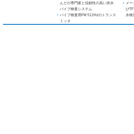
んどの専門家と信頼性の高い排水·
メー
パイプ検査システム
びT
パイプ検査用FM 512Hzのトランス
水検
ミッタ