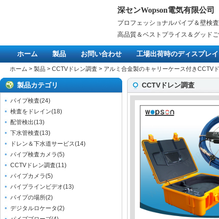
深センWopson電気有限公司
プロフェッショナルパイプ＆壁検査
高品質＆ベストプライス＆グッドご
ホーム
製品
お問い合わせ
工場出荷時のディスプレイ
ホーム
>
製品
>
CCTVドレン調査
>
アルミ合金製のキャリーケース付きCCTV
製品カテゴリ
CCTVドレン調査
パイプ検査
(
24
)
検査をドレイン
(
18
)
配管検出
(
13
)
下水管検査
(
13
)
ドレン＆下水道サービス
(
14
)
パイプ検査カメラ
(
5
)
CCTVドレン調査
(
11
)
パイプカメラ
(
5
)
パイプラインビデオ
(
13
)
パイプの場所
(
2
)
デジタルロケータ
(
2
)