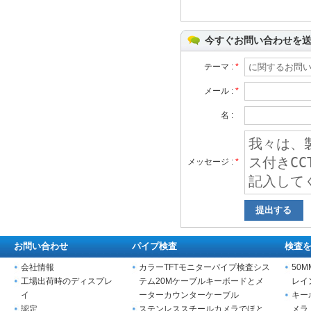
今すぐお問い合わせを送
テーマ :
*
メール :
*
名 :
メッセージ :
*
お問い合わせ
パイプ検査
検査
会社情報
カラーTFTモニターパイプ検査シス
50
工場出荷時のディスプレ
テム20Mケーブルキーボードとメ
レイ
イ
ーターカウンターケーブル
キー
認定
ステンレススチールカメラでほと
メラ