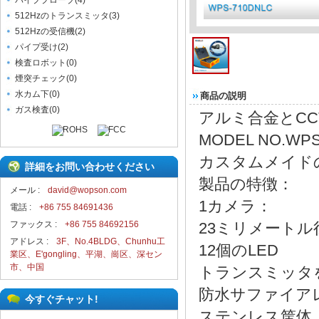
パイププローブ
(
4
)
512Hzのトランスミッタ
(
3
)
512Hzの受信機
(
2
)
パイプ受け
(
2
)
検査ロボット
(
0
)
煙突チェック
(
0
)
水カム下
(
0
)
商品の説明
ガス検査
(
0
)
アルミ合金とC
MODEL NO.WP
カスタムメイド
詳細をお問い合わせください
製品の特徴：
メール :
david@wopson.com
1カメラ：
電話 :
+86 755 84691436
ファックス :
+86 755 84692156
23ミリメートル
アドレス :
3F、No.4BLDG、Chunhu工
12個のLED
業区、E'gongling、平湖、崗区、深セン
市、中国
トランスミッタ
防水サファイア
今すぐチャット!
ステンレス筐体