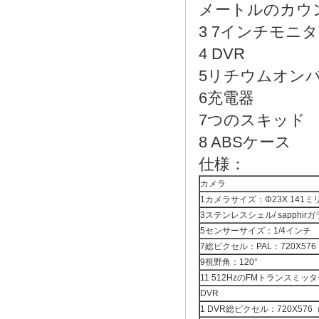
メートルのカウン
3 7インチモニ
4 DVR
5リチウムオン
6充電器
7つのスキッド
8 ABSケース
仕様：
カメラ
1カメラサイズ：Φ23X 141
3ステンレスシェル/ sapphir
5センサーサイズ：1/4インチ
7総ピクセル：PAL：720X576 
9視野角：120°
11 512HzのFMトランスミッ
DVR
1 DVR総ピクセル：720X576