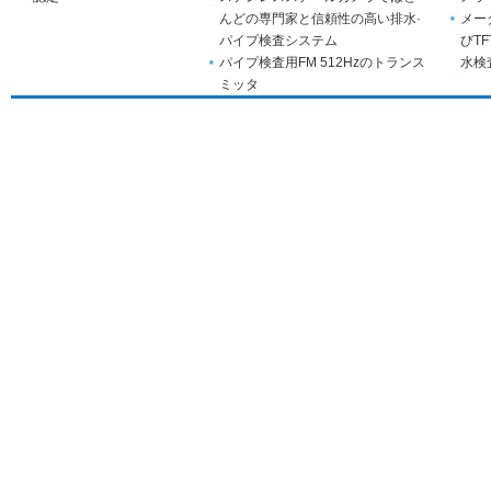
んどの専門家と信頼性の高い排水·
メー
パイプ検査システム
びT
パイプ検査用FM 512Hzのトランス
水検
ミッタ