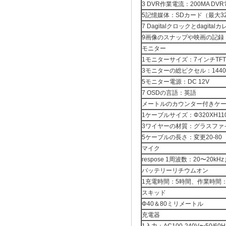
3 DVR作業電流：200MA DV
5記憶媒体：SDカード（最大3
7 Dagitalクロックとdagital
9画像のスナップや映画の記録
モニター
1モニターサイズ：7インチTF
3モニターの総ピクセル：1440 X
5モニター電源：DC 12V
7 OSDの言語：英語
メートルのカウンター付きケ
1ケーブルサイズ：Φ320XH11
3ワイヤーの材質：グラスファ
5ケーブルの長さ：変更20-80
マイク
respose 1周波数：20〜20kH
バッテリーリチウムオン
1充電時間：5時間、作業時間：≥26
スキッド
Φ40＆8​​0ミリメートル
充電器