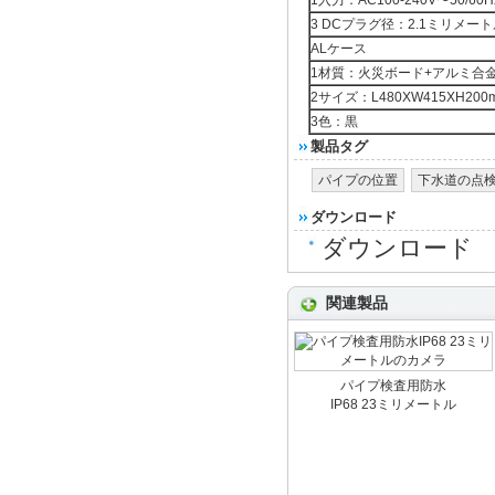
1入力：AC100-240V〜50/60
3 DCプラグ径：2.1ミリメー
ALケース
1材質：火災ボード+アルミ合
2サイズ：L480XW415XH200
3色：黒
製品タグ
パイプの位置
下水道の点
ダウンロード
ダウンロード
関連製品
パイプ検査用防水
IP68 23ミリメートル
のカメラ