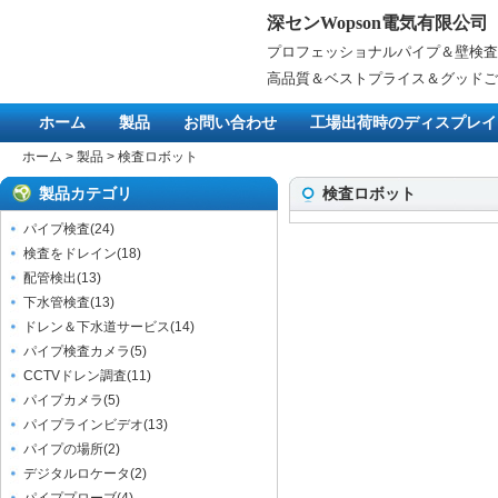
深センWopson電気有限公司
プロフェッショナルパイプ＆壁検査
高品質＆ベストプライス＆グッドご
ホーム
製品
お問い合わせ
工場出荷時のディスプレイ
ホーム
>
製品
>
検査ロボット
製品カテゴリ
検査ロボット
パイプ検査
(
24
)
検査をドレイン
(
18
)
配管検出
(
13
)
下水管検査
(
13
)
ドレン＆下水道サービス
(
14
)
パイプ検査カメラ
(
5
)
CCTVドレン調査
(
11
)
パイプカメラ
(
5
)
パイプラインビデオ
(
13
)
パイプの場所
(
2
)
デジタルロケータ
(
2
)