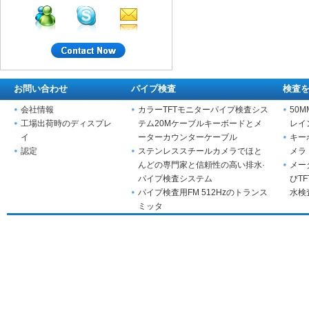
お問い合わせ
パイプ検査
検査
会社情報
カラーTFTモニターパイプ検査シス
50
工場出荷時のディスプレ
テム20Mケーブルキーボードとメ
レイ
イ
ーターカウンターケーブル
キー
認定
ステンレススチールカメラでほと
メラ
んどの専門家と信頼性の高い排水·
メー
パイプ検査システム
びT
パイプ検査用FM 512Hzのトランス
水検
ミッタ