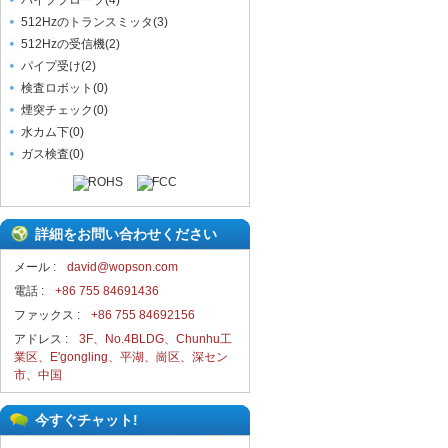
パイププローブ
(
4
)
512Hzのトランスミッタ
(
3
)
512Hzの受信機
(
2
)
パイプ受け
(
2
)
検査ロボット
(
0
)
煙突チェック
(
0
)
水カム下
(
0
)
ガス検査
(
0
)
詳細をお問い合わせください
メール :
david@wopson.com
電話 :
+86 755 84691436
ファックス :
+86 755 84692156
アドレス :
3F、No.4BLDG、Chunhu工
業区、E'gongling、平湖、崗区、深セン
市、中国
今すぐチャット!