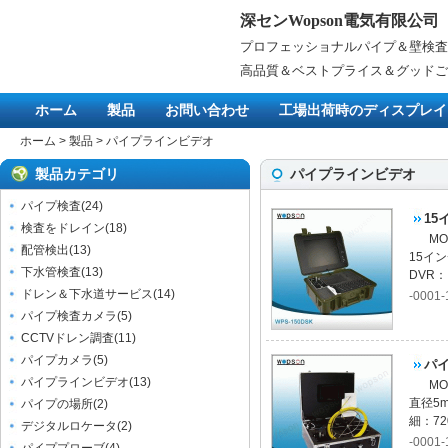
深センWopson電気有限公司
プロフェッショナルパイプ＆壁検査
高品質＆ベストプライス＆グッドご
ホーム
製品
お問い合わせ
工場出荷時のディスプレイ
ホーム
>
製品
>
パイプラインビデオ
製品カテゴリ
パイプラインビデオ
パイプ検査
(
24
)
1
検査をドレイン
(
18
)
M
配管検出
(
13
)
15イ
下水管検査
(
13
)
DVR
ドレン＆下水道サービス
(
14
)
-0001-
パイプ検査カメラ
(
5
)
CCTVドレン調査
(
11
)
パイプカメラ
(
5
)
パ
パイプラインビデオ
(
13
)
M
直径5
パイプの場所
(
2
)
細：72
デジタルロケータ
(
2
)
-0001-