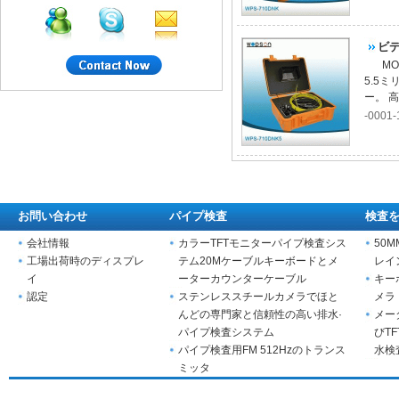
ビ
M
5.5
ー。 高精
-0001-
お問い合わせ
パイプ検査
検査
会社情報
カラーTFTモニターパイプ検査シス
50
工場出荷時のディスプレ
テム20Mケーブルキーボードとメ
レイ
イ
ーターカウンターケーブル
キー
認定
ステンレススチールカメラでほと
メラ
んどの専門家と信頼性の高い排水·
メー
パイプ検査システム
びT
パイプ検査用FM 512Hzのトランス
水検
ミッタ