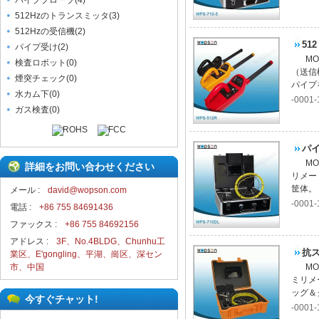
パイププローブ
(
4
)
512Hzのトランスミッタ
(
3
)
512Hzの受信機
(
2
)
51
パイプ受け
(
2
)
M
検査ロボット
(
0
)
（送信
煙突チェック
(
0
)
パイプ
水カム下
(
0
)
-0001-
ガス検査
(
0
)
パ
M
詳細をお問い合わせください
リメー
筐体。 
メール :
david@wopson.com
-0001-
電話 :
+86 755 84691436
ファックス :
+86 755 84692156
アドレス :
3F、No.4BLDG、Chunhu工
抗
業区、E'gongling、平湖、崗区、深セン
市、中国
M
ミリメ
ッグ＆ク
今すぐチャット!
-0001-